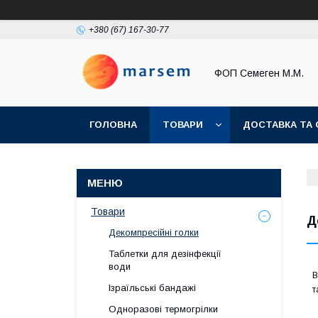
+380 (67) 167-30-77
ФОП Семеген М.М.
ГОЛОВНА
ТОВАРИ
ДОСТАВКА ТА 
Товари
Д
Декомпресійні голки
Таблетки для дезінфекції
води
В
Ізраїльські бандажі
т
Одноразові термогрілки