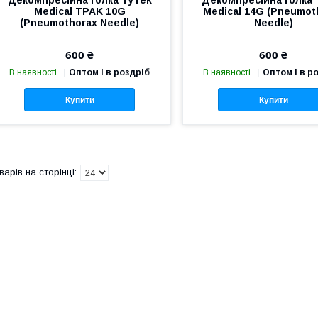
Декомпресійна голка TyTek
Декомпресійна голка 
Medical TPAK 10G
Medical 14G (Pneumot
(Pneumothorax Needle)
Needle)
600 ₴
600 ₴
В наявності
Оптом і в роздріб
В наявності
Оптом і в р
Купити
Купити