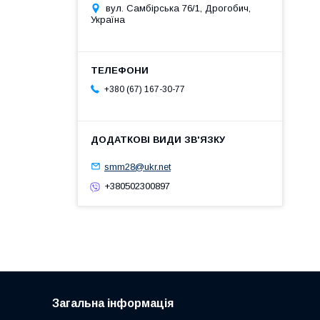
вул. Самбірська 76/1, Дрогобич,
Україна
+380 (67) 167-30-77
smm28@ukr.net
+380502300897
Загальна інформація