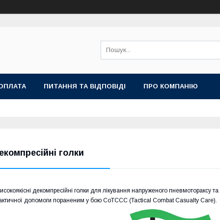
ОПЛАТА
ПИТАННЯ ТА ВІДПОВІДІ
ПРО КОМПАНІЮ
екомпресійні голки
исокоякісні декомпресійні голки для лікування напруженого пневмотораксу т
актичної допомоги пораненим у бою CoTCCC (Tactical Combat Casualty Care).