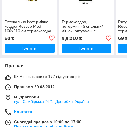
Рятувальна ізотермічна
Термоковдра,
Ряту
ковдра Rescue Med
ізотермічний спальний
Resc
160х210 см термоковдра
мішок, рятувальне
терм
термопокривало
покривало, колір-олива
оли
60
210
69
₴
від
₴
Купити
Купити
Про нас
98% позитивних з 177 відгуків за рік
Працює з 20.08.2012
м. Дрогобич
вул. Самбірська 76/1, Дрогобич, Україна
Контакти
Сьогодні працює з 10:00 до 17:00
Показати весь графік роботи