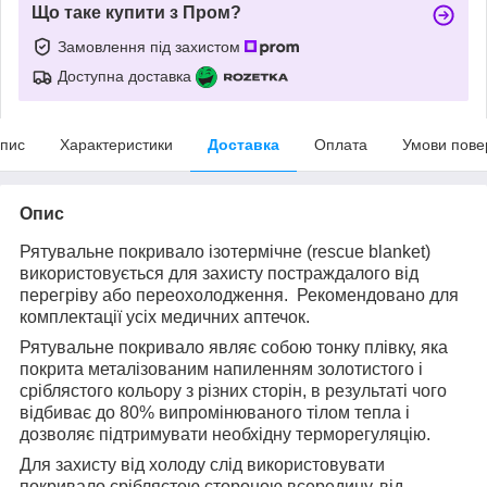
Що таке купити з Пром?
Замовлення під захистом
Доступна доставка
пис
Характеристики
Доставка
Оплата
Умови пове
Опис
Рятувальне покривало ізотермічне (rescue blanket)
використовується для захисту постраждалого від
перегріву або переохолодження.
Рекомендовано для
комплектації усіх медичних аптечок.
Рятувальне покривало являє собою тонку плівку, яка
покрита металізованим напиленням золотистого і
сріблястого кольору з різних сторін, в результаті чого
відбиває до 80% випромінюваного тілом тепла і
дозволяє підтримувати необхідну терморегуляцію.
Для захисту від холоду слід використовувати
покривало сріблястою стороною всередину, від