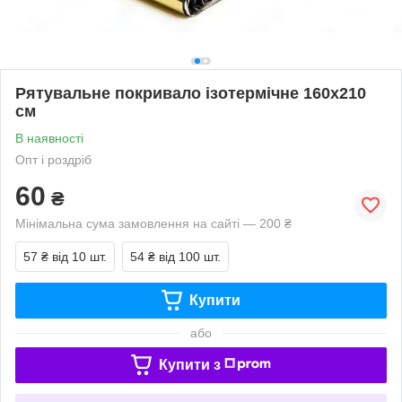
Рятувальне покривало ізотермічне 160х210
см
В наявності
Опт і роздріб
60
₴
Мінімальна сума замовлення на сайті — 200 ₴
57 ₴
від 10 шт.
54 ₴
від 100 шт.
Купити
або
Купити з