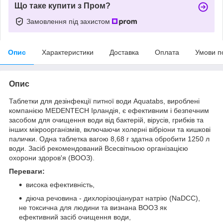
Що таке купити з Пром?
Замовлення під захистом
Опис
Характеристики
Доставка
Оплата
Умови п
Опис
Таблетки для дезінфекції питної води Aquatabs, вироблені
компанією MEDENTECH Ірландія, є ефективним і безпечним
засобом для очищення води від бактерій, вірусів, грибків та
інших мікроорганізмів, включаючи холерні вібріони та кишкові
палички. Одна таблетка вагою 8,68 г здатна обробити 1250 л
води. Засіб рекомендований Всесвітньою організацією
охорони здоров'я (ВООЗ).
Переваги:
висока ефективність,
діюча речовина - дихлорізоціанурат натрію (NaDCC),
не токсична для людини та визнана ВООЗ як
ефективний засіб очищення води,