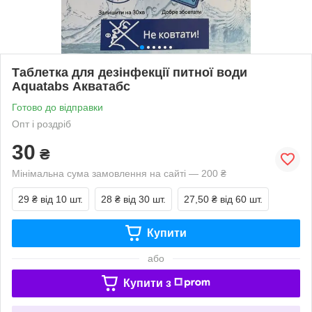
Таблетка для дезінфекції питної води
Aquatabs Акватабс
Готово до відправки
Опт і роздріб
30
₴
Мінімальна сума замовлення на сайті — 200 ₴
29 ₴
від 10 шт.
28 ₴
від 30 шт.
27,50 ₴
від 60 шт.
Купити
або
Купити з