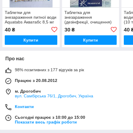
Таблетки для
Таблетка для
Табл
знезараження питної води
знезараження
води
Aquatabs Акватабс 8,5 мг
(дезінфекції, очищення)
(10 
(10 таблеток)
води Aquatabs Акватабс
40
30
40
₴
₴
8,68 г
Купити
Купити
Про нас
98% позитивних з 177 відгуків за рік
Працює з 20.08.2012
м. Дрогобич
вул. Самбірська 76/1, Дрогобич, Україна
Контакти
Сьогодні працює з 10:00 до 15:00
Показати весь графік роботи