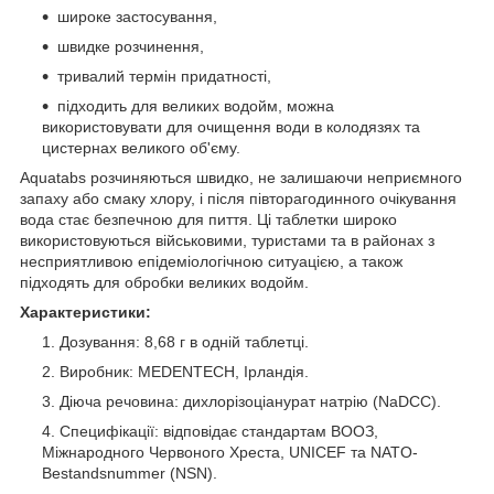
широке застосування,
швидке розчинення,
тривалий термін придатності,
підходить для великих водойм, можна
використовувати для очищення води в колодязях та
цистернах великого об'єму.
Aquatabs розчиняються швидко, не залишаючи неприємного
запаху або смаку хлору, і після півторагодинного очікування
вода стає безпечною для пиття. Ці таблетки широко
використовуються військовими, туристами та в районах з
несприятливою епідеміологічною ситуацією, а також
підходять для обробки великих водойм.
Характеристики:
Дозування: 8,68 г в одній таблетці.
Виробник: MEDENTECH, Ірландія.
Діюча речовина: дихлорізоціанурат натрію (NaDCC).
Специфікації: відповідає стандартам ВООЗ,
Міжнародного Червоного Хреста, UNICEF та NATO-
Bestandsnummer (NSN).