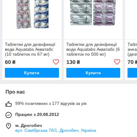
Таблетки для дезінфекції
Таблетки для дезінфекції
Табл
води Aquatabs Акватабс
води Aquatabs Акватабс (6
зне
(10 таблеток по 67 мг)
таблеток по 500 мг)
(дез
води
60
130
70
₴
₴
167 
Купити
Купити
Про нас
99% позитивних з 177 відгуків за рік
Працює з 20.08.2012
м. Дрогобич
вул. Самбірська 76/1, Дрогобич, Україна