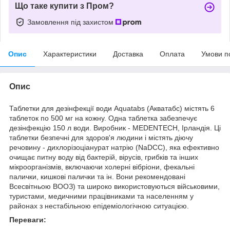
Що таке купити з Пром?
Замовлення під захистом
Опис
Характеристики
Доставка
Оплата
Умови п
Опис
Таблетки для дезінфекції води Aquatabs (Акватабс) містять 6
таблеток по 500 мг на кожну. Одна таблетка забезпечує
дезінфекцію 150 л води. Виробник - MEDENTECH, Ірландія. Ці
таблетки безпечні для здоров'я людини і містять діючу
речовину - дихлорізоціанурат натрію (NaDCC), яка ефективно
очищає питну воду від бактерій, вірусів, грибків та інших
мікроорганізмів, включаючи холерні вібріони, фекальні
палички, кишкові палички та ін. Вони рекомендовані
Всесвітньою ВООЗ) та широко використовуються військовими,
туристами, медичними працівниками та населенням у
районах з нестабільною епідеміологічною ситуацією.
Переваги: